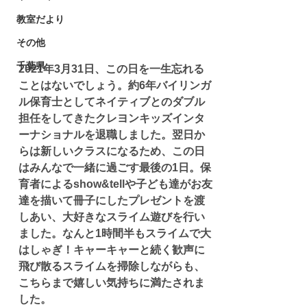
教室だより
その他
千葉県
2021年3月31日、この日を一生忘れる
ことはないでしょう。約6年バイリンガ
ル保育士としてネイティブとのダブル
担任をしてきたクレヨンキッズインタ
ーナショナルを退職しました。翌日か
らは新しいクラスになるため、この日
はみんなで一緒に過ごす最後の1日。保
育者によるshow&tellや子ども達がお友
達を描いて冊子にしたプレゼントを渡
しあい、大好きなスライム遊びを行い
ました。なんと1時間半もスライムで大
はしゃぎ！キャーキャーと続く歓声に
飛び散るスライムを掃除しながらも、
こちらまで嬉しい気持ちに満たされま
した。