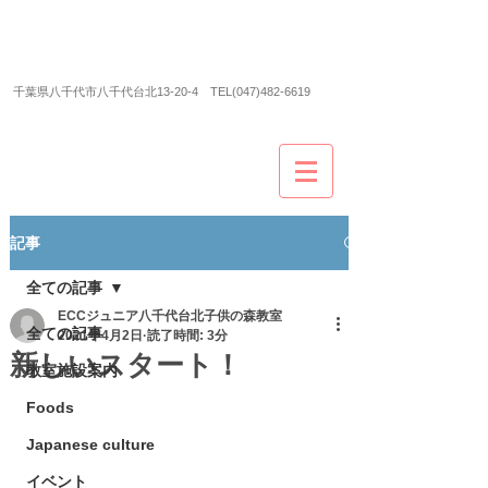
ECCジュニア＆ECCシニア
八千代台北子供の森教
室
​千葉県八千代市八千代台北13-20-4 TEL(047)482-6619
記事
全ての記事
ECCジュニア八千代台北子供の森教室
全ての記事
2021年4月2日
読了時間: 3分
新しいスタート！
教室施設案内
Foods
Japanese culture
イベント