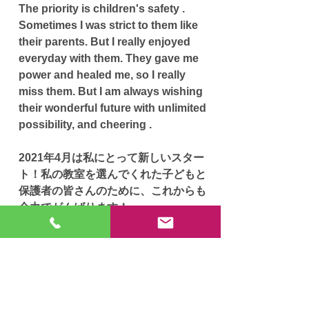
The priority is children's safety . 
Sometimes I was strict to them like 
their parents. But I really enjoyed 
everyday with them. They gave me 
power and healed me, so I really 
miss them. But I am always wishing 
their wonderful future with unlimited 
possibility, and cheering .
2021年4月は私にとって新しいスター
ト！私の教室を選んでくれた子どもと
保護者の皆さんのために、これからも
全力でがんばります！
April in 2021 is my new start. I will 
keep doing my best for children and 
their parents who chose my 
classroom!
ECCジュニア
八千代台北子供の森