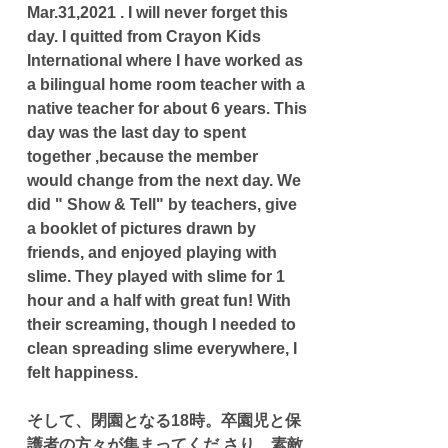
Mar.31,2021 . I will never forget this 
day. I quitted from Crayon Kids 
International where I have worked as 
a bilingual home room teacher with a 
native teacher for about 6 years. This 
day was the last day to spent 
together ,because the member 
would change from the next day. We 
did " Show & Tell" by teachers, give 
a booklet of pictures drawn by 
friends, and enjoyed playing with 
slime. They played with slime for 1 
hour and a half with great fun! With 
their screaming, though I needed to 
clean spreading slime everywhere, I 
felt happiness. 
そして、閉園となる18時。卒園児と保
護者の方々が集まってくだ さり、素敵