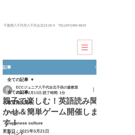
ECCジュニア＆ECCシニア
八千代台北子供の森教
室
​千葉県八千代市八千代台北13-20-4 TEL(047)482-6619
記事
全ての記事
ECCジュニア八千代台北子供の森教室
全ての記事
2021年2月13日
読了時間: 1分
親子で楽しむ！英語読み聞
教室施設案内
かせ＆簡単ゲーム開催しま
Foods
す！
Japanese culture
更新日：
2021年3月21日
イベント