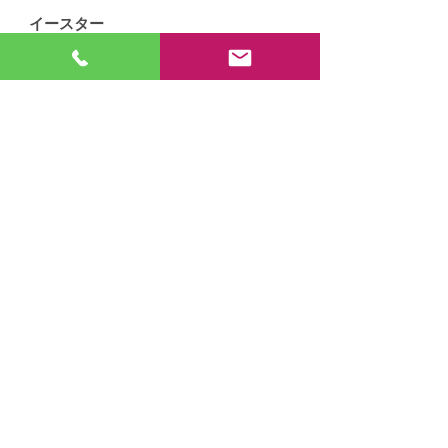
イースター
​子どもたちが作ってくれたクラフトで教
室が華やかになりました
ECC児童英検
​成績優秀者に教室からプレゼント