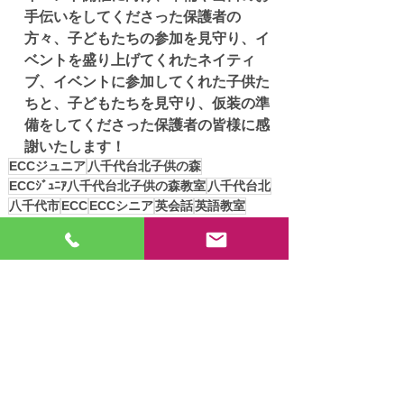
手伝いをしてくださった保護者の
方々、子どもたちの参加を見守り、イ
ベントを盛り上げてくれたネイティ
ブ、イベントに参加してくれた子供た
ちと、子どもたちを見守り、仮装の準
備をしてくださった保護者の皆様に感
謝いたします！
ECCジュニア
八千代台北子供の森
ECCｼﾞｭﾆｱ八千代台北子供の森教室
八千代台北
八千代市
ECC
ECCシニア
英会話
英語教室
子供の森
子供の習い事
子供
ハロウィン
ハロウィンイベント
小学生暗唱発表
イベント