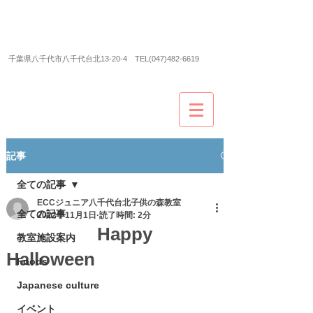
ECCジュニア＆ECCシニア
八千代台北子供の森教
室
​千葉県八千代市八千代台北13-20-4 TEL(047)482-6619
記事
全ての記事
ECCジュニア八千代台北子供の森教室
全ての記事
2022年11月1日
読了時間: 2分
Happy
教室施設案内
Halloween
Foods
Japanese culture
イベント